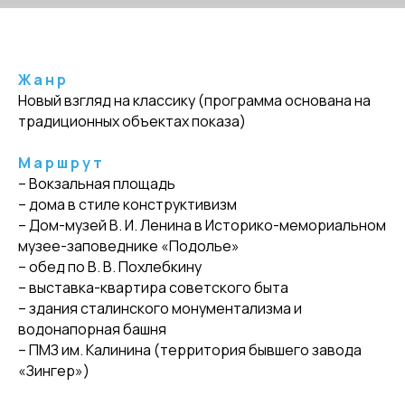
Ж а н р
Новый взгляд на классику (программа основана на
традиционных объектах показа)
М а р ш р у т
– Вокзальная площадь
– дома в стиле конструктивизм
– Дом-музей В. И. Ленина в Историко-мемориальном
музее-заповеднике «Подолье»
– обед по В. В. Похлебкину
– выставка-квартира советского быта
– здания сталинского монументализма и
водонапорная башня
– ПМЗ им. Калинина (территория бывшего завода
«Зингер»)